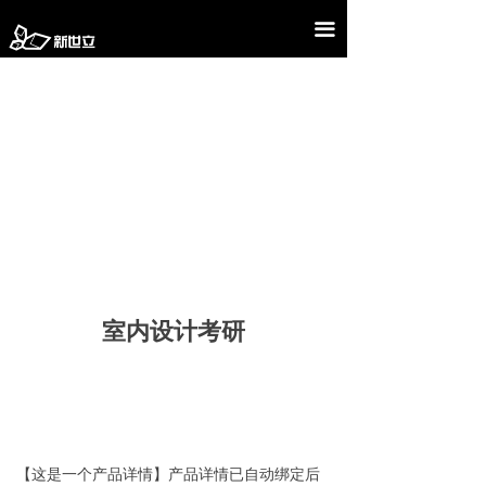
首页
끀
关于新世立
招生简章
作品展示
课程设置
在线课程
在线报名
室内设计考研
联系我们
【这是一个产品详情】产品详情已自动绑定后