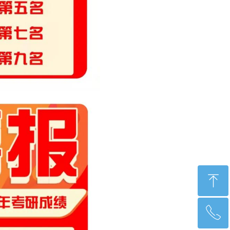
ꁸ
ꂅ
回到顶部