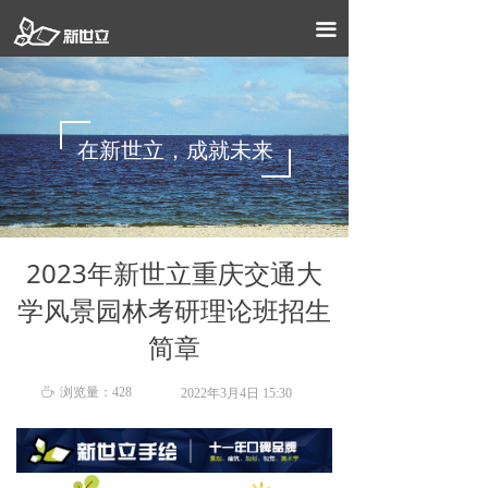
首页
끀
关于新世立
招生简章
在新世立，成就未来
作品展示
课程设置
2023年新世立重庆交通大
在线课程
学风景园林考研理论班招生
在线报名
简章
联系我们
ꄘ
浏览量：
428
2022年3月4日
15:30